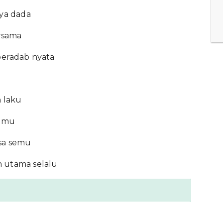
ya dada
ersama
eradab nyata
 laku
ilmu
sa semu
n utama selalu