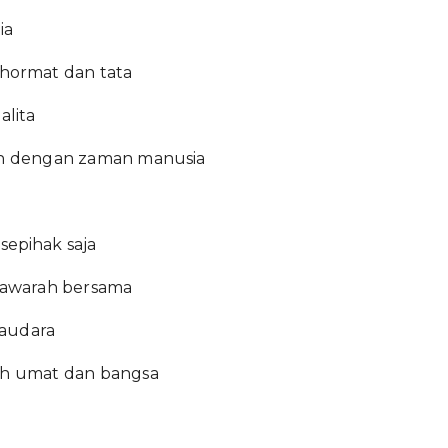
ia
ormat dan tata
lita
van dengan zaman manusia
sepihak saja
yawarah bersama
saudara
h umat dan bangsa