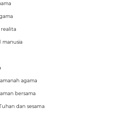
 nama
ragama
realita
al manusia
a
ri amanah agama
gaman bersama
 Tuhan dan sesama