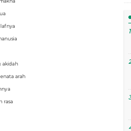
i makna
sua
lafnya
 manusia
g akidah
enata arah
ahnya
n rasa