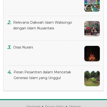
Relevansi Dakwah Islam Walisongo
dengan Islam Nusantara
Orasi Nurani
Peran Pesantren dalam Mencetak
Generasi Islam yang Unggul
Disclaimer
Privacy Policy
Sitemap