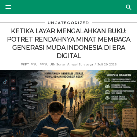
UNCATEGORIZED
KETIKA LAYAR MENGALAHKAN BUKU:
POTRET RENDAHNYA MINAT MEMBACA
GENERASI MUDA INDONESIA DI ERA
DIGITAL
PKPT IPNU IPPNU UIN Sunan Ampel Surabaya
Juli 29, 2026