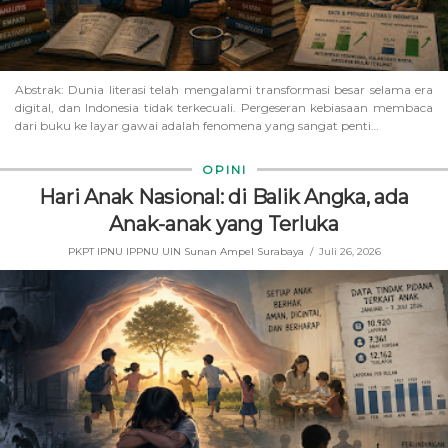
Abstrak: Dunia literasi telah mengalami transformasi besar selama era
digital, dan Indonesia tidak terkecuali. Pergeseran kebiasaan membaca
dari buku ke layar gawai adalah fenomena yang sangat penti…
OPINI
Hari Anak Nasional: di Balik Angka, ada
Anak-anak yang Terluka
PKPT IPNU IPPNU UIN Sunan Ampel Surabaya
Juli 26, 2026