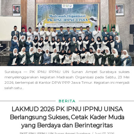
Surabaya — PK IPNU IPPNU UIN Sunan Ampel Surabaya sukses
menyelenggarakan kegiatan Madrasah Organisasi pada Sabtu, 23 Mei
2026, bertempat di Kantor DPW PPP Jawa Timur. Kegiatan ini menjadi
salah satu…
BERITA
LAKMUD 2026 PK IPNU IPPNU UINSA
Berlangsung Sukses, Cetak Kader Muda
yang Berdaya dan Berintegritas
PKPT IPNU IPPNU UIN Sunan Ampel Surabaya
Juni 07, 2026