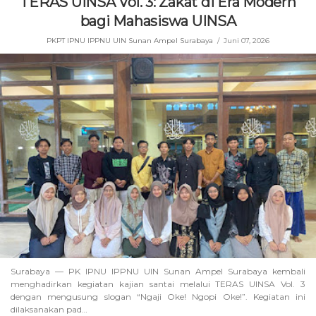
TERAS UINSA Vol. 3: Zakat di Era Modern
bagi Mahasiswa UINSA
PKPT IPNU IPPNU UIN Sunan Ampel Surabaya
Juni 07, 2026
Surabaya — PK IPNU IPPNU UIN Sunan Ampel Surabaya kembali
menghadirkan kegiatan kajian santai melalui TERAS UINSA Vol. 3
dengan mengusung slogan “Ngaji Oke! Ngopi Oke!”. Kegiatan ini
dilaksanakan pad…