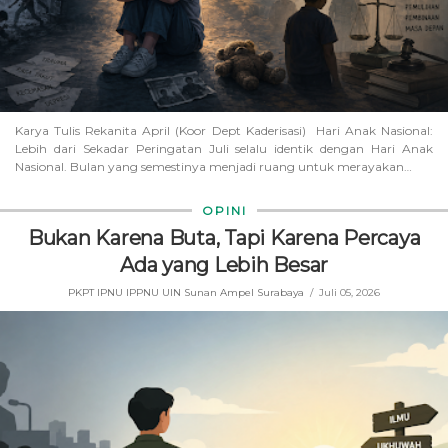
Karya Tulis Rekanita April (Koor Dept Kaderisasi) Hari Anak Nasional:
Lebih dari Sekadar Peringatan Juli selalu identik dengan Hari Anak
Nasional. Bulan yang semestinya menjadi ruang untuk merayakan…
OPINI
Bukan Karena Buta, Tapi Karena Percaya
Ada yang Lebih Besar
PKPT IPNU IPPNU UIN Sunan Ampel Surabaya
Juli 05, 2026