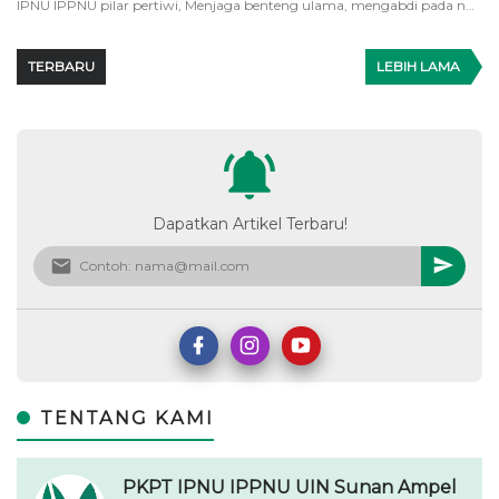
IPNU IPPNU pilar pertiwi, Menjaga benteng ulama, mengabdi pada n…
TERBARU
LEBIH LAMA
Dapatkan Artikel Terbaru!
TENTANG KAMI
PKPT IPNU IPPNU UIN Sunan Ampel