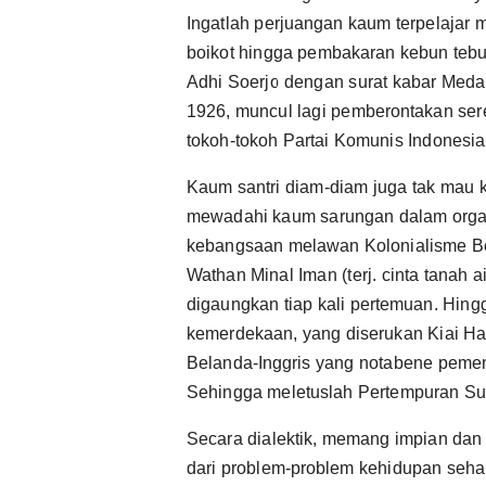
Ingatlah perjuangan kaum terpelajar
boikot hingga pembakaran kebun tebu 
Adhi Soerjo dengan surat kabar Medan 
1926, muncul lagi pemberontakan sere
tokoh-tokoh Partai Komunis Indonesia
Kaum santri diam-diam juga tak mau 
mewadahi kaum sarungan dalam organ
kebangsaan melawan Kolonialisme B
Wathan Minal Iman (terj. cinta tanah a
digaungkan tiap kali pertemuan. Hing
kemerdekaan, yang diserukan Kiai Has
Belanda-Inggris yang notabene pemena
Sehingga meletuslah Pertempuran Su
Secara dialektik, memang impian dan c
dari problem-problem kehidupan sehari