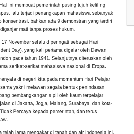
al ini membuat pemerintah pusing tujuh keliling
pus, lalu terjadi penangkapan mahasiswa sebanyak
 konsentrasi, bahkan ada 9 demonstran yang terdiri
diganjar mati tanpa proses hukum.
al 17 November selalu diperingati sebagai Hari
tudent Day), yang kali pertama digelar oleh Dewan
ondon pada tahun 1941. Selanjutnya diteruskan oleh
ama serikat-serikat mahasiswa nasional di Eropa.
t menyala di negeri kita pada momentum Hari Pelajar
g sama yakni melawan segala bentuk penindasan
bang pembangkangan sipil oleh kaum terpelajar
alan di Jakarta, Jogja, Malang, Surabaya, dan kota-
 Tidak Percaya kepada pemerintah, dan terus
Law.
telah lama mengakar di tanah dan air Indonesia ini.