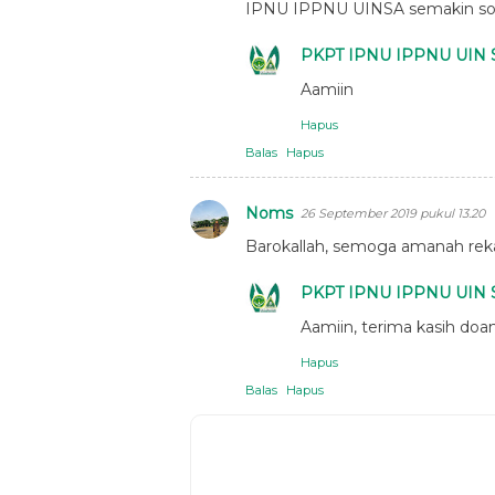
IPNU IPPNU UINSA semakin soli
PKPT IPNU IPPNU UIN S
Aamiin
Hapus
Balas
Hapus
Noms
26 September 2019 pukul 13.20
Barokallah, semoga amanah reka
PKPT IPNU IPPNU UIN S
Aamiin, terima kasih doa
Hapus
Balas
Hapus