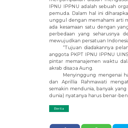
IPNU IPPNU adalah sebuah organ
pemuda. Dalam hal ini diharap
unggul dengan memahami arti mu
ada kesamaan satu dengan yang 
perbedaan yang seharusnya de
mewujudkan persatuan Indonesia
“Tujuan diadakannya pelant
anggota PKPT IPNU IPPNU UINSA
pintar memanajemen waktu dalam
akrab disapa Aung.
Menyinggung mengenai har
dan Aprillia Rahmawati meng
semakin mendunia, banyak yang m
dunia) nyatanya harus benar-benar
Berita