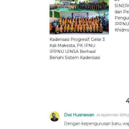
SINERG
dan Pe
Pengur
IPPNU
Khidm
Kaderisasi Progresif: Gelar 3
Kali Makesta, PK IPNU
IPPNU UINSA Berhasil
Benahi Sistem Kaderisasi
Dwi Husnawan
24 September 2019 p
Dengan kepengurusan baru, wa