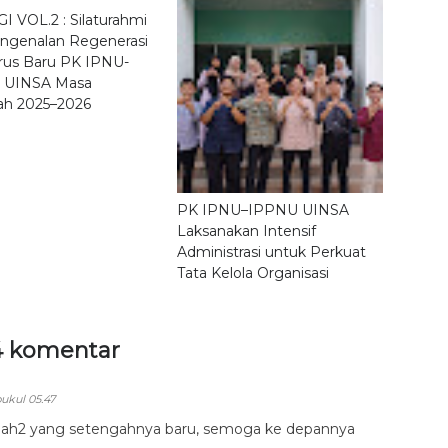
I VOL.2 : Silaturahmi
ngenalan Regenerasi
us Baru PK IPNU-
 UINSA Masa
ah 2025–2026
PK IPNU–IPPNU UINSA
Laksanakan Intensif
Administrasi untuk Perkuat
Tata Kelola Organisasi
4 komentar
ukul 05.47
jah2 yang setengahnya baru, semoga ke depannya