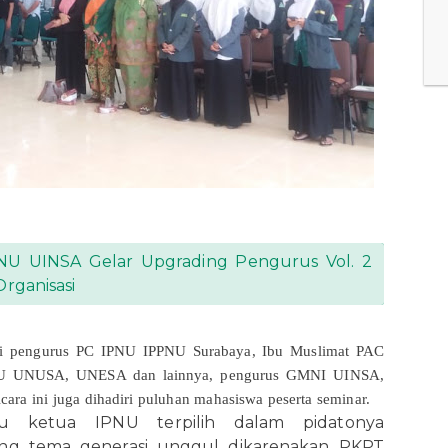
U UINSA Gelar Upgrading Pengurus Vol. 2
rganisasi
ari pengurus PC IPNU IPPNU Surabaya, Ibu Muslimat PAC
NU UNUSA, UNESA dan lainnya, pengurus GMNI UINSA,
a ini juga dihadiri puluhan mahasiswa peserta seminar.
aku ketua IPNU terpilih dalam pidatonya
g tema generasi unggul dikarenakan PKPT