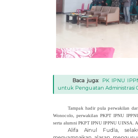
Baca juga:
PK IPNU IPPN
untuk Penguatan Administrasi O
Tampak hadir pula perwakilan d
Wonocolo, perwakilan PKPT IPNU IPP
serta alumni PKPT IPNU IPPNU UINSA. Acar
Alifa Ainul Fudla, sel
menyampaikan alasan mengusun