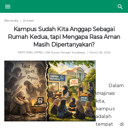
Beranda
›
Artikel
Kampus Sudah Kita Anggap Sebagai
Rumah Kedua, tapi Mengapa Rasa Aman
Masih Dipertanyakan?
PKPT IPNU IPPNU UIN Sunan Ampel Surabaya
Maret 08, 2026
Dalam
imajinasi
kita,
kampus
adalah
tempat di